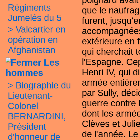
poignard avait
Régiments
que le naufra
Jumelés du 5
furent, jusqu'
>
Valcartier en
accompagnées 
opération en
extérieure en 
Afghanistan
qui cherchait t
l'Espagne. Ce
Les
Henri IV, qui d
hommes
armée entière
>
Biographie du
par Sully, déci
Lieutenant-
guerre contre
Colonel
dont les armé
BERNARDINI,
Clèves et Juli
Président
de l'année. Le 
d'honneur de