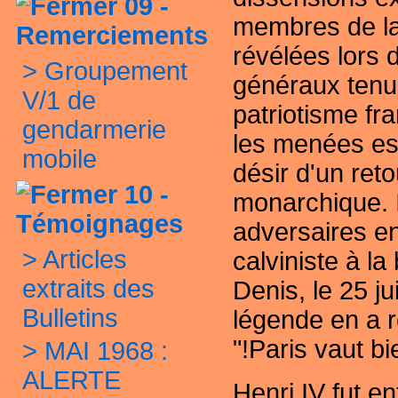
09 -
membres de
l
Remerciements
révélées lors d
>
Groupement
généraux tenu
V/1 de
patriotisme fr
gendarmerie
les menées es
mobile
désir d'un retou
10 -
monarchique. 
Témoignages
adversaires en
>
Articles
calviniste à la
extraits des
Denis, le 25 jui
Bulletins
légende en a r
"!Paris vaut b
>
MAI 1968 :
ALERTE
Henri IV fut en