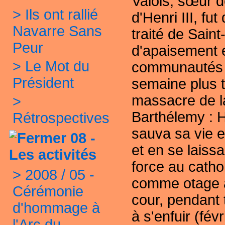
Valois, sœur d
>
Ils ont rallié
d'Henri III, fut
Navarre Sans
traité de Sain
Peur
d'apaisement 
>
Le Mot du
communautés r
Président
semaine plus ta
massacre de
>
Barthélemy
: 
Rétrospectives
sauva sa vie e
08 -
et en se laissa
Les activités
force au catho
>
2008 / 05 -
comme otage a
Cérémonie
cour, pendant t
d'hommage à
à s'enfuir (fév
l'Arc du