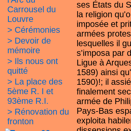
ses États du S
Carrousel du
la religion qu'o
Louvre
imposée et prit
>
Cérémonies
armées protes
>
Devoir de
lesquelles il g
mémoire
s'imposa par d
>
Ils nous ont
Ligue
à Arques
quitté
1589) ainsi qu
>
La place des
1590)!; il assi
5ème R. I et
finalement se
93ème R.I.
armée de Phili
Pays-Bas espa
>
Rénovation du
exploita habil
fronton
dissensions ex