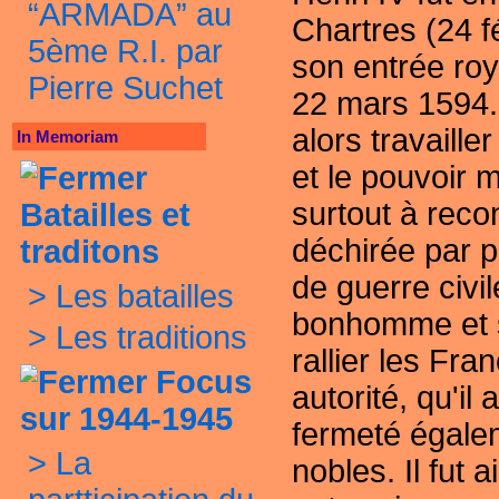
“ARMADA” au
Chartres (24 fé
5ème R.I. par
son entrée roy
Pierre Suchet
22 mars 1594.
alors travailler
In Memoriam
et le pouvoir 
surtout à reco
Batailles et
déchirée par p
traditons
de guerre civi
>
Les batailles
bonhomme et s
>
Les traditions
rallier les Fra
Focus
autorité, qu'il
sur 1944-1945
fermeté égale
>
La
nobles. Il fut 