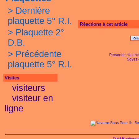
>
Dernière
plaquette 5° R.I.
Réactions à cet article
>
Plaquette 2°
Réag
D.B.
>
Précédente
Personne n'a enc
Soyez d
plaquette 5° R.I.
Visites
visiteurs
visiteur en
ligne
Quid Regimentu