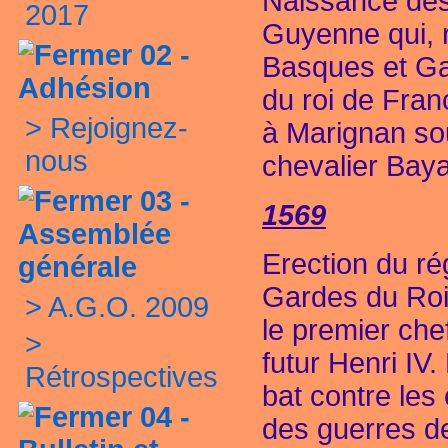
Naissance de
2017
Guyenne qui, 
02 -
Basques et Ga
Adhésion
du roi de Fran
>
Rejoignez-
à Marignan so
nous
chevalier Baya
03 -
1569
Assemblée
Erection du r
générale
Gardes du Roi
>
A.G.O. 2009
le premier che
>
futur Henri IV
Rétrospectives
bat contre les 
04 -
des guerres de