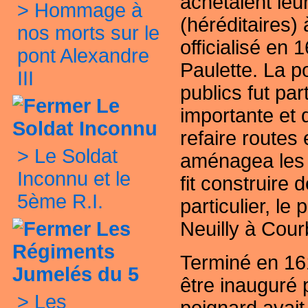
achetaient leur
>
Hommage à
(héréditaires) 
nos morts sur le
officialisé en 
pont Alexandre
Paulette. La
po
III
publics fut par
Le
importante et d
Soldat Inconnu
refaire routes
>
Le Soldat
aménagea les 
Inconnu et le
fit construire 
5ème R.I.
particulier, le
Les
Neuilly à Cou
Régiments
Terminé en 16
Jumelés du 5
être inauguré p
>
Les