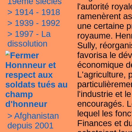
19ème siècles
l'autorité royal
>
1914 - 1918
ramenèrent as
>
1939 - 1992
une certaine p
>
1997 - La
royaume. Henr
dissolution
Sully, réorgani
favorisa le d
économique 
Honnneur et
L'agriculture
, 
respect aux
particulièreme
soldats tués au
l'industrie et 
champ
encouragés. L
d'honneur
lequel les fon
>
Afghanistan
Finances et du
depuis 2001