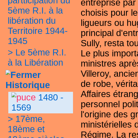
partticipation du
entreprise par
5ème R.I. à la
choisis pour le
libération du
ligueurs ou hu
Territoire 1944-
principal d'ent
1945
Sully, resta to
>
Le 5ème R.I.
Le plus import
à la Libération
ministres après
Villeroy, anci
de robe, vérit
Historique
Affaires étran
1480 -
personnel polit
1569
l'origine des g
>
17ème,
ministérielles 
18ème et
Régime. La re