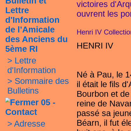
Bulletin et
victoires d'Arq
Lettre
ouvrent les po
d'Information
de l’Amicale
Henri IV Collecti
des Anciens du
HENRI IV
5ème RI
>
Lettre
d'Information
Né à Pau, le 
>
Sommaire des
il était le fils 
Bulletins
Bourbon et de 
05 -
reine de Navar
Contact
passé sa jeun
Béarn, il fut é
>
Adresse