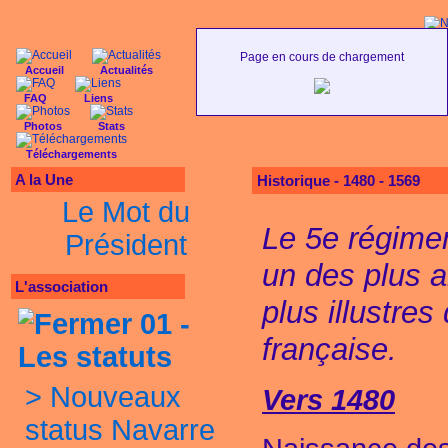
Page en cours de chargement
Accueil
Actualités
FAQ
Liens
Texte à méditer :
Ralliez-vous à mon panache b
Photos
Stats
Téléchargements
A la Une
Historique - 1480 - 1569
Le Mot du
Le 5e régimen
Président
un des plus a
L'association
plus illustres
01 -
française.
Les statuts
>
Nouveaux
Vers 1480
status Navarre