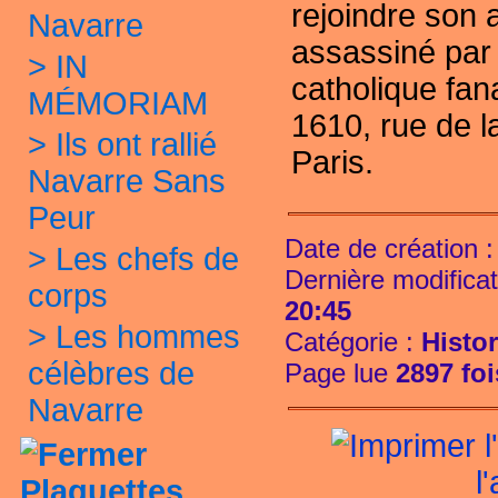
rejoindre son a
Navarre
assassiné par 
>
IN
catholique fana
MÉMORIAM
1610, rue de
l
>
Ils ont rallié
Paris.
Navarre Sans
Peur
Date de création 
>
Les chefs de
Dernière modificat
corps
20:45
>
Les hommes
Catégorie :
Histo
célèbres de
Page lue
2897 foi
Navarre
l'
Plaquettes