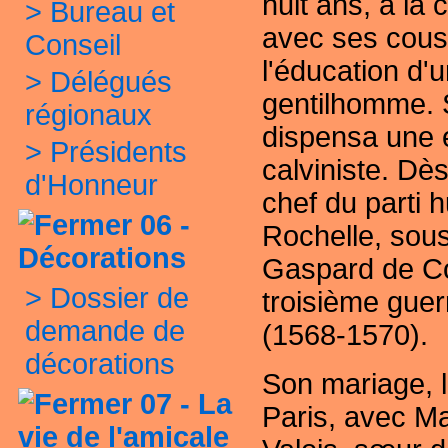
huit ans, à la
>
Bureau et
avec ses cousi
Conseil
l'éducation d'u
>
Délégués
gentilhomme. 
régionaux
dispensa une 
>
Présidents
calviniste. Dès
d'Honneur
chef du parti
06 -
Rochelle
, sous
Décorations
Gaspard de Col
>
Dossier de
troisième guer
demande de
(1568-1570).
décorations
Son mariage, 
07 - La
Paris, avec Ma
vie de l'amicale