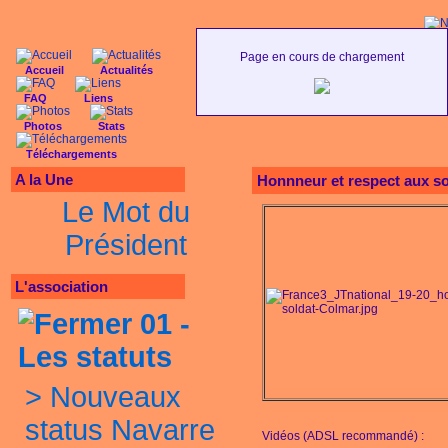
Page en cours de chargement
Accueil
Actualités
FAQ
Liens
Texte à méditer :
Ralliez-vous à mon panache b
Photos
Stats
Téléchargements
A la Une
Honnneur et respect aux so
Le Mot du
Président
L'association
01 -
Les statuts
>
Nouveaux
status Navarre
Vidéos (ADSL recommandé) :