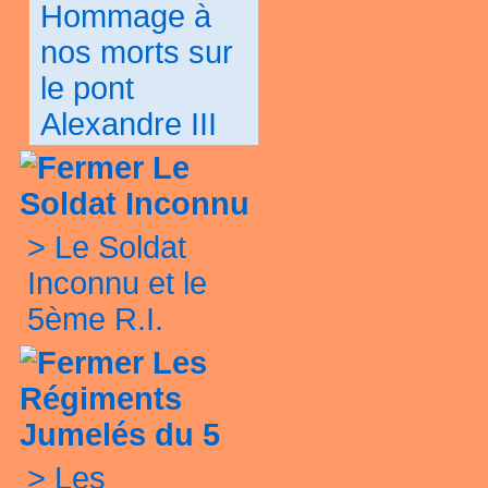
Hommage à
nos morts sur
le pont
Alexandre III
Le
Soldat Inconnu
>
Le Soldat
Inconnu et le
5ème R.I.
Les
Régiments
Jumelés du 5
>
Les