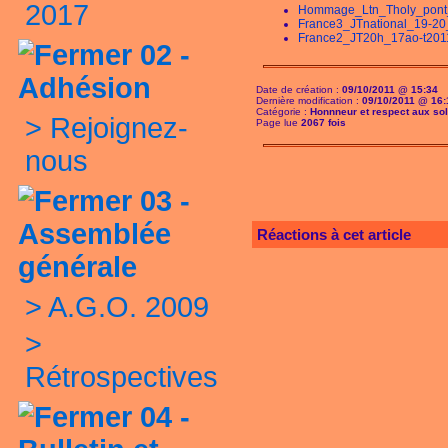
2017
Hommage_Ltn_Tholy_pont_
France3_JTnational_19-2
France2_JT20h_17ao-t2011
02 -
Adhésion
Date de création :
09/10/2011 @ 15:34
Dernière modification :
09/10/2011 @ 16:
Catégorie :
Honnneur et respect aux so
>
Rejoignez-
Page lue
2067 fois
nous
03 -
Assemblée
Réactions à cet article
générale
>
A.G.O. 2009
>
Rétrospectives
04 -