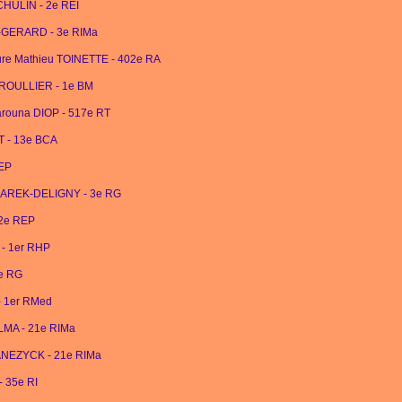
CHULIN - 2e REI
IN-GERARD - 3e RIMa
ieure Mathieu TOINETTE - 402e RA
ce ROULLIER - 1e BM
Harouna DIOP - 517e RT
RT - 13e BCA
REP
e BAREK-DELIGNY - 3e RG
 2e REP
 - 1er RHP
3e RG
- 1er RMed
LMA - 21e RIMa
 PANEZYCK - 21e RIMa
- 35e RI