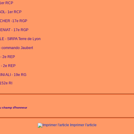
 1er RCP
RSOL- 1er RCP
 TECHER -17e RGP
GUENIAT - 17e RGP
LLE - SIRPA Terre de Lyon
 - commando Jaubert
 - 2e REP
 - 2e REP
INI ALI - 19e RG
 152e RI
au champ d'honneur
Imprimer l'article