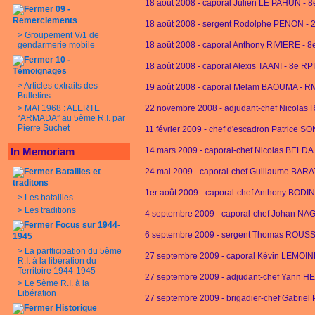
18 août 2008 - caporal Julien LE PAHUN - 
09 -
Remerciements
18 août 2008 - sergent Rodolphe PENON - 
>
Groupement V/1 de
gendarmerie mobile
18 août 2008 - caporal Anthony RIVIERE - 
10 -
18 août 2008 - caporal Alexis TAANI - 8e R
Témoignages
>
Articles extraits des
19 août 2008 - caporal Melam BAOUMA - R
Bulletins
>
MAI 1968 : ALERTE
22 novembre 2008 - adjudant-chef Nicolas 
“ARMADA” au 5ème R.I. par
Pierre Suchet
11 février 2009 - chef d'escadron Patrice 
In Memoriam
14 mars 2009 - caporal-chef Nicolas BELDA
Batailles et
24 mai 2009 - caporal-chef Guillaume BAR
traditons
1er août 2009 - caporal-chef Anthony BODIN
>
Les batailles
>
Les traditions
4 septembre 2009 - caporal-chef Johan NA
Focus sur 1944-
6 septembre 2009 - sergent Thomas ROUS
1945
>
La partticipation du 5ème
27 septembre 2009 - caporal Kévin LEMOIN
R.I. à la libération du
Territoire 1944-1945
27 septembre 2009 - adjudant-chef Yann 
>
Le 5ème R.I. à la
Libération
27 septembre 2009 - brigadier-chef Gabrie
Historique