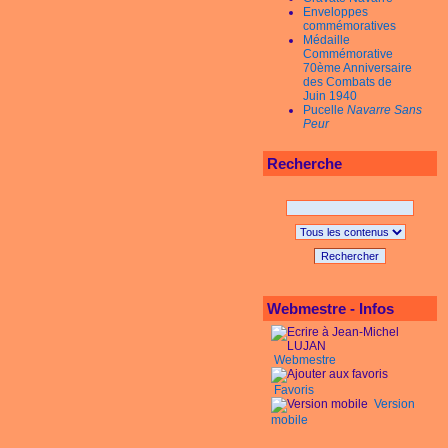
Enveloppes
commémoratives
Médaille
Commémorative
70ème Anniversaire
des Combats de
Juin 1940
Pucelle
Navarre Sans
Peur
Recherche
Rechercher
Webmestre - Infos
Webmestre
Favoris
Version
mobile