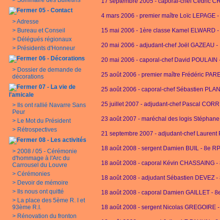
>
Sommaire des Bulletins
17 septembre 2005 - caporal-chef Cédric 
05 - Contact
4 mars 2006 - premier maître Loïc LEPAG
>
Adresse
>
Bureau et Conseil
15 mai 2006 - 1ère classe Kamel ELWARD 
>
Délégués régionaux
20 mai 2006 - adjudant-chef Joël GAZEAU -
>
Présidents d'Honneur
06 - Décorations
20 mai 2006 - caporal-chef David POULAIN 
>
Dossier de demande de
25 août 2006 - premier maître Frédéric P
décorations
07 - La vie de
25 août 2006 - caporal-chef Sébastien PL
l'amicale
25 juillet 2007 - adjudant-chef Pascal COR
>
Ils ont rallié Navarre Sans
Peur
23 août 2007 - maréchal des logis Stéphan
>
Le Mot du Président
>
Rétrospectives
21 septembre 2007 - adjudant-chef Laurent
08 - Les activités
18 août 2008 - sergent Damien BUIL - 8e R
>
2008 / 05 - Cérémonie
d'hommage à l'Arc du
18 août 2008 - caporal Kévin CHASSAING -
Carrousel du Louvre
>
Cérémonies
18 août 2008 - adjudant Sébastien DEVEZ -
>
Devoir de mémoire
>
Ils nous ont quitté
18 août 2008 - caporal Damien GAILLET - 
>
La place des 5ème R. I et
93ème R.I.
18 août 2008 - sergent Nicolas GREGOIRE 
>
Rénovation du fronton