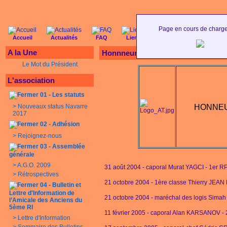
Page en cours de charg
Accueil
Actualités
FAQ
Liens
Photos
Stats
A la Une
Honnneur et respect aux soldats t
Le Mot du Président
L'association
01 - Les statuts
>
Nouveaux status Navarre
HONNEU
2017
02 - Adhésion
>
Rejoignez-nous
03 - Assemblée
générale
>
A.G.O. 2009
31 août 2004 - caporal Murat YAGCI - 1er R
>
Rétrospectives
21 octobre 2004 - 1ère classe Thierry JEA
04 - Bulletin et
Lettre d'Information de
21 octobre 2004 - maréchal des logis Si
l’Amicale des Anciens du
5ème RI
11 février 2005 - caporal Alan KARSANOV - 
>
Lettre d'Information