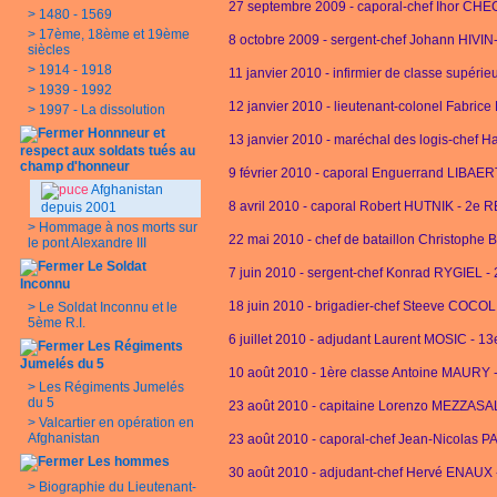
27 septembre 2009 - caporal-chef Ihor CHE
>
1480 - 1569
>
17ème, 18ème et 19ème
8 octobre 2009 - sergent-chef Johann HIV
siècles
>
1914 - 1918
11 janvier 2010 - infirmier de classe supér
>
1939 - 1992
12 janvier 2010 - lieutenant-colonel Fabri
>
1997 - La dissolution
Honnneur et
13 janvier 2010 - maréchal des logis-chef 
respect aux soldats tués au
champ d'honneur
9 février 2010 - caporal Enguerrand LIBAE
Afghanistan
8 avril 2010 - caporal Robert HUTNIK - 2e 
depuis 2001
>
Hommage à nos morts sur
22 mai 2010 - chef de bataillon Christoph
le pont Alexandre III
Le Soldat
7 juin 2010 - sergent-chef Konrad RYGIEL -
Inconnu
18 juin 2010 - brigadier-chef Steeve COCOL
>
Le Soldat Inconnu et le
5ème R.I.
6 juillet 2010 - adjudant Laurent MOSIC - 1
Les Régiments
Jumelés du 5
10 août 2010 - 1ère classe Antoine MAURY 
>
Les Régiments Jumelés
du 5
23 août 2010 - capitaine Lorenzo MEZZASA
>
Valcartier en opération en
Afghanistan
23 août 2010 - caporal-chef Jean-Nicolas
Les hommes
30 août 2010 - adjudant-chef Hervé ENAUX 
>
Biographie du Lieutenant-