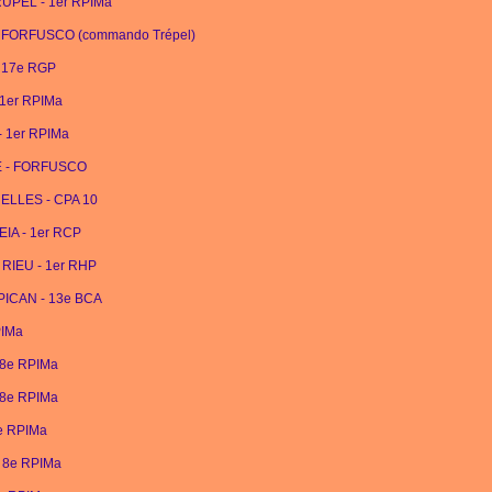
CRUPEL - 1er RPIMa
E - FORFUSCO (commando Trépel)
- 17e RGP
 1er RPIMa
- 1er RPIMa
ARE - FORFUSCO
ANELLES - CPA 10
REIA - 1er RCP
e RIEU - 1er RHP
 PICAN - 13e BCA
PIMa
 8e RPIMa
 8e RPIMa
8e RPIMa
- 8e RPIMa