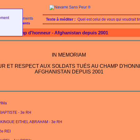
ement
Texte à méditer :
Quel est celui de vous qui voudrait t
Téléchargements
ués au champ d'honneur - Afghanistan depuis 2001
IN MEMORIAM
R ET RESPECT AUX SOLDATS TUÉS AU CHAMP D'HONN
AFGHANISTAN DEPUIS 2001
PIMa
N BAPTISTE - 3e RH
mah KINGUE EITHEL ABRAHAM - 3e RH
2e REI