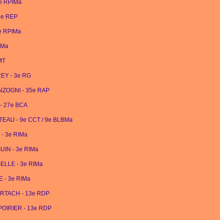
8e RPIMa
2e REP
8e RPIMa
PIMa
MT
REY - 3e RG
SONZOGNI - 35e RAP
 - 27e BCA
ATEAU - 9e CCT / 9e BLBMa
 - 3e RIMa
GUIN - 3e RIMa
SELLE - 3e RIMa
E - 3e RIMa
HERTACH - 13e RDP
l POIRIER - 13e RDP