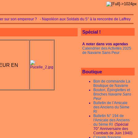
irer sur son empereur ? - Napoléon aux Soldats du 5° à la rencontre de Laffrey
Spécial !
A noter dans vos agendas
Calendrier des Activités 2025
de Navarre Sans Peur
EUR EN
Boutique
Bon de commande La
Boutique de Navarre
Bouton, Épinglettes et
Broches
Navarre Sans
Peur
Bulletin de l’Amicale
des Anciens du 5ème
RI
Bulletin N° 194 de
l'Amicale des Anciens
du 5ème RI
(Spécial
70° Anniversaire des
Combats de Juin 1940)
Cravate Navarre