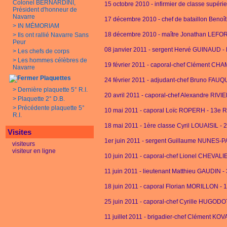
Colonel BERNARDINI,
15 octobre 2010 - infirmier de classe supér
Président d'honneur de
Navarre
17 décembre 2010 - chef de bataillon Beno
>
IN MÉMORIAM
18 décembre 2010 - maître Jonathan LEF
>
Ils ont rallié Navarre Sans
Peur
08 janvier 2011 - sergent Hervé GUINAUD -
>
Les chefs de corps
>
Les hommes célèbres de
19 février 2011 - caporal-chef Clément CH
Navarre
Plaquettes
24 février 2011 - adjudant-chef Bruno F
>
Dernière plaquette 5° R.I.
20 avril 2011 - caporal-chef Alexandre RIVI
>
Plaquette 2° D.B.
>
Précédente plaquette 5°
10 mai 2011 - caporal Loïc ROPERH - 13e 
R.I.
18 mai 2011 - 1ère classe Cyril LOUAISIL - 
Visites
1er juin 2011 - sergent Guillaume NUNES-
visiteurs
visiteur en ligne
10 juin 2011 - caporal-chef Lionel CHEVALI
11 juin 2011 - lieutenant Matthieu GAUDIN 
18 juin 2011 - caporal Florian MORILLON - 
25 juin 2011 - caporal-chef Cyrille HUGODO
11 juillet 2011 - brigadier-chef Clément KO