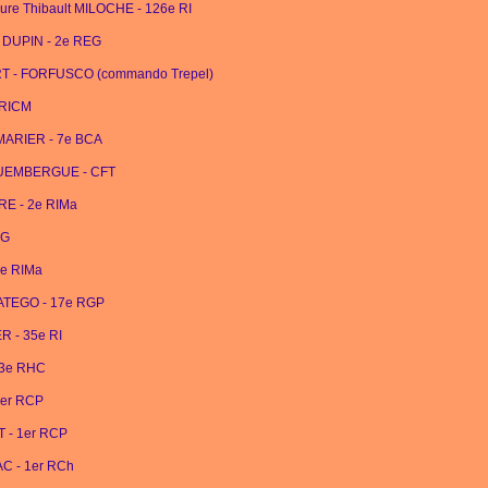
ieure Thibault MILOCHE - 126e RI
ît DUPIN - 2e REG
ORT - FORFUSCO (commando Trepel)
 RICM
AMARIER - 7e BCA
AUQUEMBERGUE - CFT
ERE - 2e RIMa
RG
2e RIMa
PATEGO - 17e RGP
ER - 35e RI
- 3e RHC
1er RCP
T - 1er RCP
VAC - 1er RCh