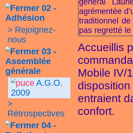
général Lauri
02 -
agrémentée d’u
Adhésion
traditionnel de
>
Rejoignez-
pas regretté l
nous
Accueillis
03 -
commandan
Assemblée
générale
Mobile IV/1
A.G.O.
disposition
2009
entraient d
>
confort.
Rétrospectives
04 -