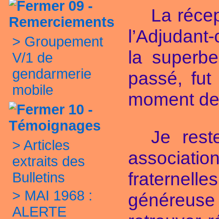
09 -
La récep
Remerciements
l’Adjudant
>
Groupement
la superb
V/1 de
gendarmerie
passé, fut
mobile
moment de n
10 -
Témoignages
Je rest
>
Articles
associati
extraits des
fraternell
Bulletins
>
MAI 1968 :
généreuse 
ALERTE