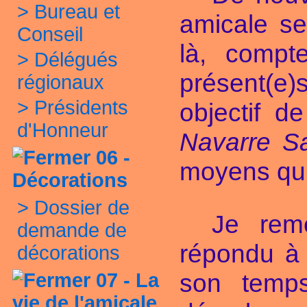
>
Bureau et
amicale se
Conseil
là, compt
>
Délégués
présent(e)
régionaux
>
Présidents
objectif d
d'Honneur
Navarre S
06 -
moyens qui 
Décorations
>
Dossier de
Je reme
demande de
répondu à 
décorations
son temps
07 - La
vie de l'amicale