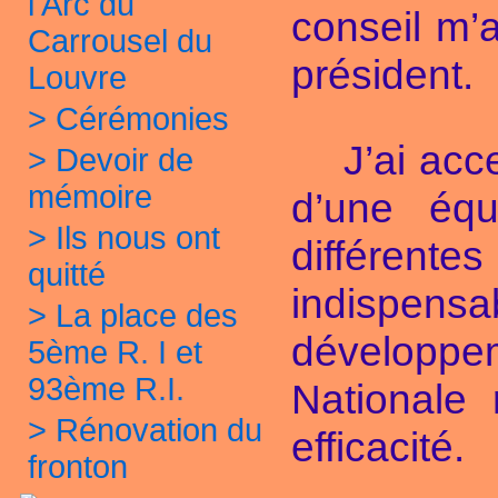
l'Arc du
conseil m’
Carrousel du
président.
Louvre
>
Cérémonies
J’ai ac
>
Devoir de
mémoire
d’une équ
>
Ils nous ont
différen
quitté
indispensa
>
La place des
développem
5ème R. I et
93ème R.I.
Nationale
>
Rénovation du
efficacité.
fronton