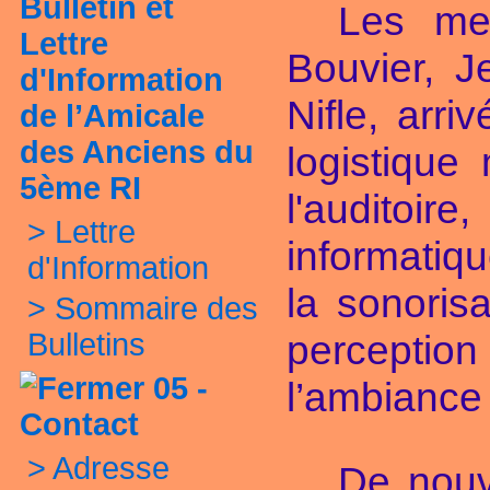
Bulletin et
Les me
Lettre
Bouvier, J
d'Information
Nifle, arr
de l’Amicale
des Anciens du
logistique
5ème RI
l'auditoir
>
Lettre
informatiqu
d'Information
la sonoris
>
Sommaire des
Bulletins
perception 
05 -
l’ambiance
Contact
>
Adresse
De nouv