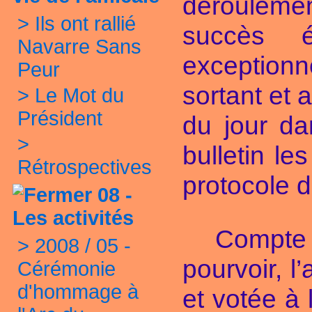
dérouleme
>
Ils ont rallié
succès é
Navarre Sans
exceptionne
Peur
sortant et
>
Le Mot du
Président
du jour da
>
bulletin le
Rétrospectives
protocole d
08 -
Les activités
Compte 
>
2008 / 05 -
pourvoir, l
Cérémonie
d'hommage à
et votée à 