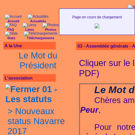
Page en cours de chargement
Accueil
Actualités
Texte à méditer :
Quel est celui de vo
FAQ
Liens
Photos
Stats
Téléchargements
A la Une
03 - Assemblée générale - 
Le Mot du
Cliquer sur le l
Président
PDF)
L'association
01 -
Le Mot d
Les statuts
Chères am
Peur
,
>
Nouveaux
status Navarre
Pour notr
2017